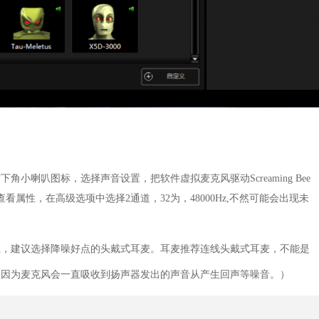
小喇叭图标，选择声音设置，把软件虚拟麦克风驱动Screaming Bee
看属性，在高级选项中选择2通道，32为，48000Hz,不然可能会出现未
系，建议选择降噪好点的头戴式耳麦。耳麦推荐连线头戴式耳麦，不能是
，因为麦克风会一直吸收到扬声器发出的声音从产生回声等噪音。）