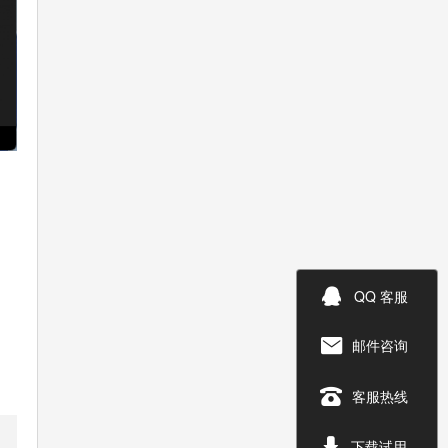

QQ 客服
邮件咨询


客服热线

下载试用