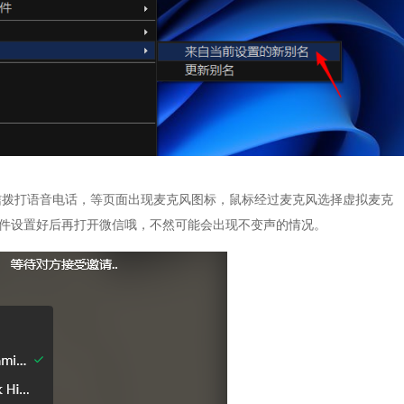
微信拨打语音电话，等页面出现麦克风图标，鼠标经过麦克风选择虚拟麦克
。请一定把软件设置好后再打开微信哦，不然可能会出现不变声的情况。