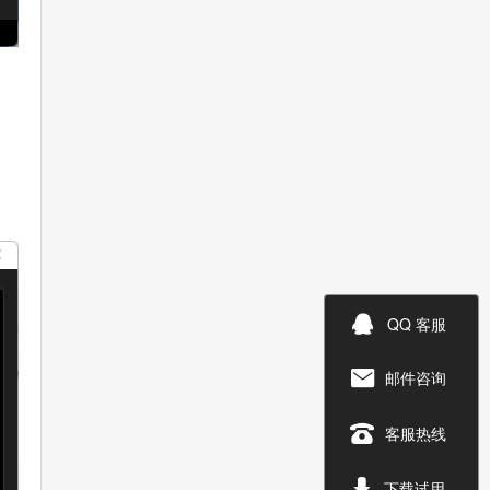

QQ 客服
邮件咨询


客服热线

下载试用