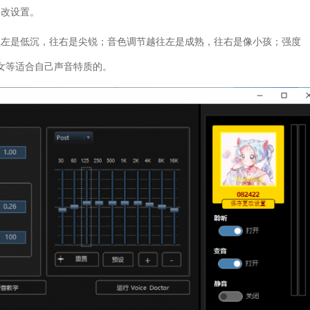
更改设置。
往左是低沉，往右是尖锐；音色调节越往左是成熟，往右是像小孩；强度
变女等适合自己声音特质的。