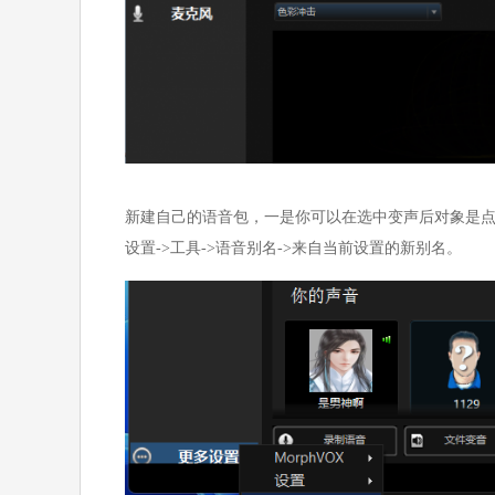
新建自己的语音包，一是你可以在选中变声后对象是
设置->工具->语音别名->来自当前设置的新别名。