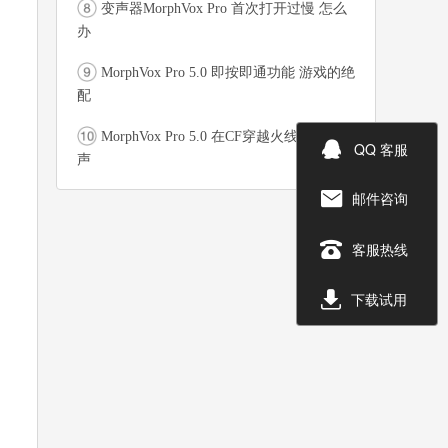
变声器MorphVox Pro 首次打开过慢 怎么
办
MorphVox Pro 5.0 即按即通功能 游戏的绝
配
MorphVox Pro 5.0 在CF穿越火线中应用变

QQ 客服
声
邮件咨询


客服热线

下载试用