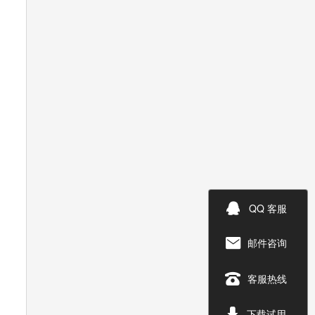

QQ 客服
邮件咨询


客服热线

下载试用