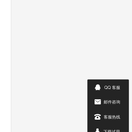

QQ 客服
邮件咨询


客服热线

下载试用