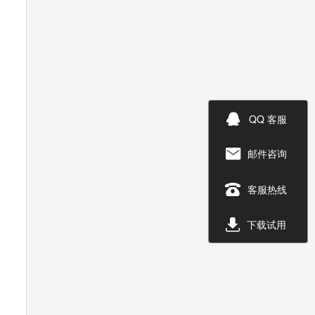

QQ 客服
邮件咨询


客服热线

下载试用