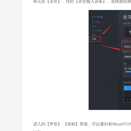
再点击【语音】，找到【语音输入设备】，选择虚拟驱动【Scre
进入到【声音】-【录制】界面，可以看到有MorphVOX的虚