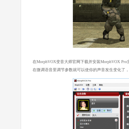
在MorphVOX变音大师官网下载并安装MorphVO
在微调语音里调节参数就可以使你的声音发生变化了，