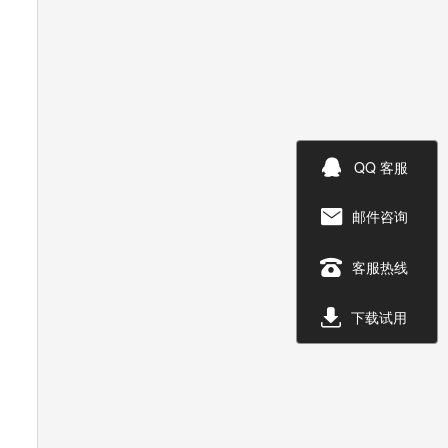

QQ 客服
邮件咨询


客服热线

下载试用