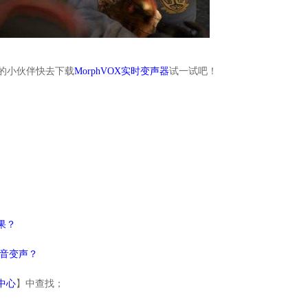
趣的小伙伴快去下载
MorphVOX实时变声器
试一试吧！
果？
语音变声？
中心
】中查找；