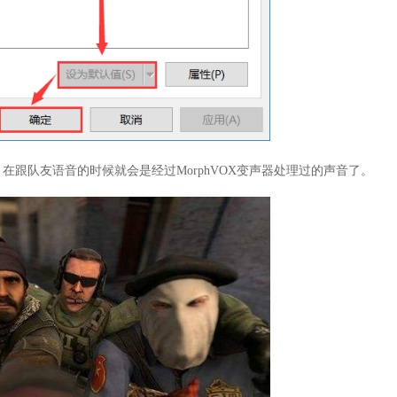
，在跟队友语音的时候就会是经过MorphVOX变声器处理过的声音了。