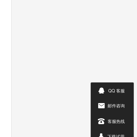

QQ 客服
邮件咨询


客服热线

下载试用