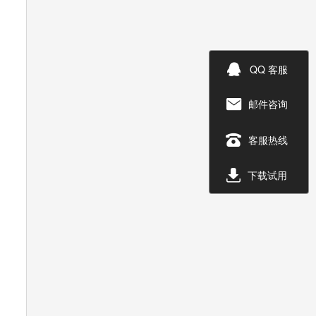

QQ 客服
邮件咨询


客服热线

下载试用