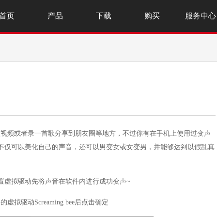
首页
产品
下载
购买
服务中心
短视频或者录一首歌分享到朋友圈等地方，不过你有在手机上使用过变声
变声器不仅可以美化自己的声音，还可以男变女或女变男，并能够达到以假乱真
置虚拟驱动先将声音在软件内进行成功变声~
动Screaming bee后点击确定