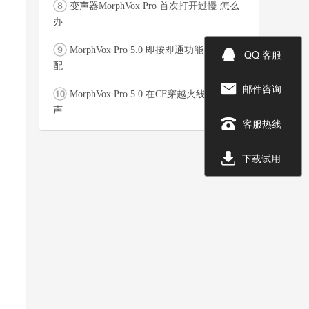
变声器MorphVox Pro 首次打开过慢 怎么
办
MorphVox Pro 5.0 即按即通功能 游戏的绝

QQ 客服
配
邮件咨询

MorphVox Pro 5.0 在CF穿越火线中应用变
声

客服热线

下载试用