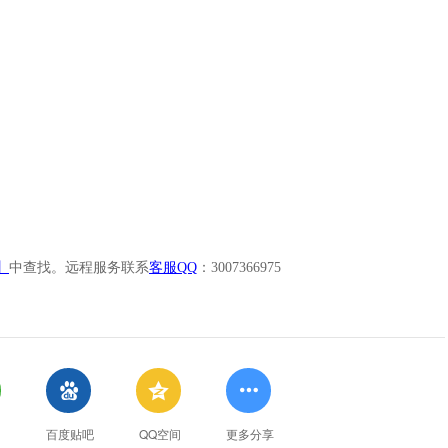
】
中查找。远程服务联系
客服QQ
：3007366975



百度贴吧
QQ空间
更多分享