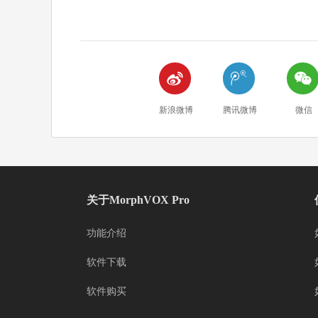



新浪微博
腾讯微博
微信
关于MorphVOX Pro
功能介绍
软件下载
软件购买