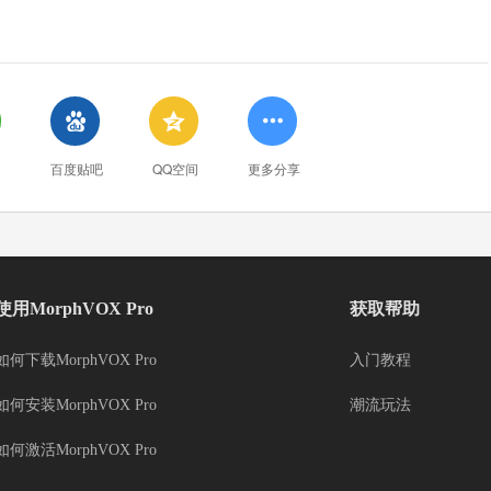



百度贴吧
QQ空间
更多分享
使用MorphVOX Pro
获取帮助
如何下载MorphVOX Pro
入门教程
如何安装MorphVOX Pro
潮流玩法
如何激活MorphVOX Pro