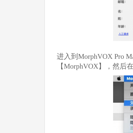
进入到MorphVOX P
【MorphVOX】，