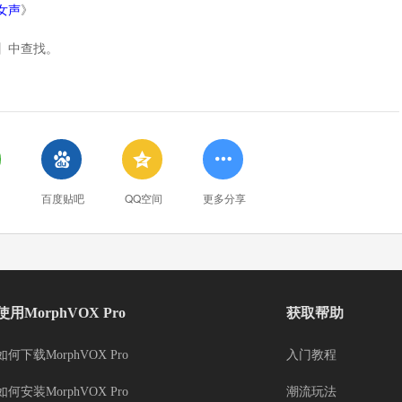
变女声
》
】中查找。



百度贴吧
QQ空间
更多分享
使用MorphVOX Pro
获取帮助
如何下载MorphVOX Pro
入门教程
如何安装MorphVOX Pro
潮流玩法