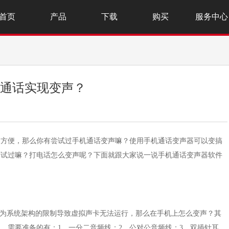
首页
产品
下载
购买
服务中心
在手机通话实现变声？
加方便，那么你有尝试过手机通话变声嘛？使用手机通话变声器可以变搞
有试过嘛？打电话怎么变声呢？下面就跟大家说一说手机通话变声器软件
因为系统架构的限制导致虚拟声卡无法运行，那么在手机上怎么变声？其
。需要准备的有：1、一分二音频线；2、公对公音频线；3、双插针耳