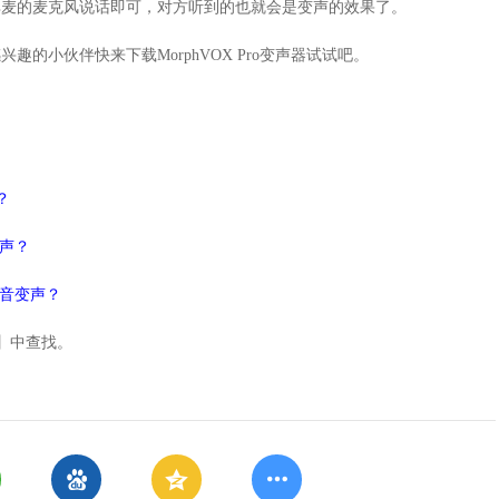
耳麦的麦克风说话即可，对方听到的也就会是变声的效果了。
的小伙伴快来下载MorphVOX Pro变声器试试吧。
？
变声？
语音变声？
】中查找。


